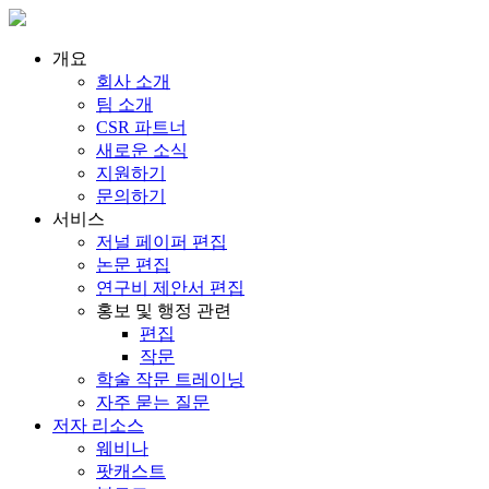
개요
회사 소개
팀 소개
CSR 파트너
새로운 소식
지원하기
문의하기
서비스
저널 페이퍼 편집
논문 편집
연구비 제안서 편집
홍보 및 행정 관련
편집
작문
학술 작문 트레이닝
자주 묻는 질문
저자 리소스
웨비나
팟캐스트