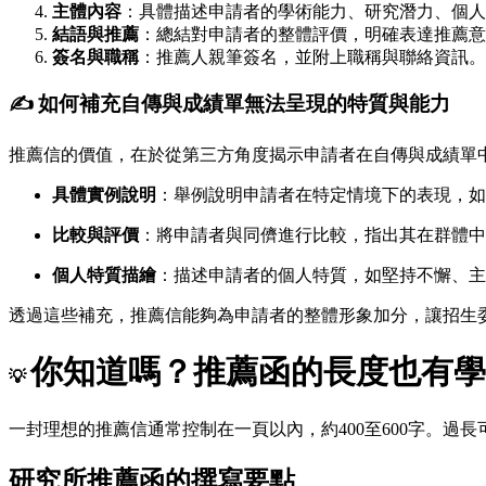
主體內容
：具體描述申請者的學術能力、研究潛力、個人
結語與推薦
：總結對申請者的整體評價，明確表達推薦意
簽名與職稱
：推薦人親筆簽名，並附上職稱與聯絡資訊。
✍️ 如何補充自傳與成績單無法呈現的特質與能力
推薦信的價值，在於從第三方角度揭示申請者在自傳與成績單
具體實例說明
：舉例說明申請者在特定情境下的表現，如
比較與評價
：將申請者與同儕進行比較，指出其在群體中
個人特質描繪
：描述申請者的個人特質，如堅持不懈、主
透過這些補充，推薦信能夠為申請者的整體形象加分，讓招生
你知道嗎？推薦函的長度也有學
💡
一封理想的推薦信通常控制在一頁以內，約400至600字。
研究所推薦函的撰寫要點