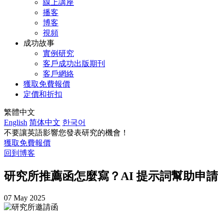
線上講座
播客
博客
視頻
成功故事
實例研究
客戶成功出版期刊
客戶網絡
獲取免費報價
定價和折扣
繁體中文
English
简体中文
한국어
不要讓英語影響您發表研究的機會！
獲取免費報價
回到博客
研究所推薦函怎麼寫？AI 提示詞幫助申
07 May 2025