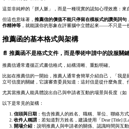
這並非純粹的「拼人脈」，而是一種現實的認知心理效應：來
但這也意味著，
推薦信的價值不能只停留在模板式的讚美詞句
作精神等
，就能讓你的形象在評審腦中立體起來——不只是一
推薦函的基本格式與架構
📄 推薦函不是格式文件，而是學術申請中的說服關
推薦信通常遵循正式書信格式，結構清晰、重點明確。
比如在推薦信的一開始，推薦人通常會簡單介紹自己，「我是國
立可信度的關鍵，它讓審查委員知道：這封信是從什麼角度、
尤其當推薦人能具體說出自己與申請者互動的場景與長度（如
以下是常見的架構：
信頭與日期
：包含推薦人的姓名、職稱、單位、聯絡方式
收件人稱謂
：若知道對方姓名，建議使用「Dear [Title] [Las
開場介紹
：說明推薦人與申請者的關係、認識時間與互動