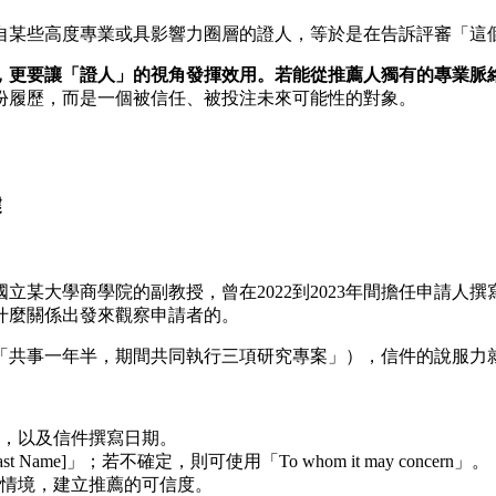
自某些高度專業或具影響力圈層的證人，等於是在告訴評審「這
，更要讓「證人」的視角發揮效用。若能從推薦人獨有的專業脈
份履歷，而是一個被信任、被投注未來可能性的對象。
鍵
立某大學商學院的副教授，曾在2022到2023年間擔任申請人
什麼關係出發來觀察申請者的。
「共事一年半，期間共同執行三項研究專案」），信件的說服力
，以及信件撰寫日期。
t Name]」；若不確定，則可使用「To whom it may concern」。
情境，建立推薦的可信度。