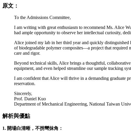
原文：
To the Admissions Committee,
I am writing with great enthusiasm to recommend Ms. Alice Wu f
had ample opportunity to observe her intellectual curiosity, ded
Alice joined my lab in her third year and quickly distinguished h
of biodegradable polymer composites—a project that required no
care and rigor.
Beyond technical skills, Alice brings a thoughtful, collaborative
equipment, and even helped streamline our sample tracking sys
I am confident that Alice will thrive in a demanding graduate p
reservation.
Sincerely,
Prof. Daniel Kuo
Department of Mechanical Engineering, National Taiwan Unive
解析與優點
1. 開場白清晰，不拐彎抹角：