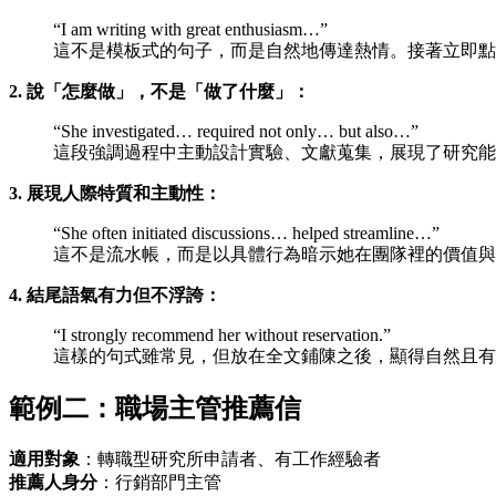
“I am writing with great enthusiasm…”
這不是模板式的句子，而是自然地傳達熱情。接著立即點出推薦人
2. 說「怎麼做」，不是「做了什麼」：
“She investigated… required not only… but also…”
這段強調過程中主動設計實驗、文獻蒐集，展現了研究能
3. 展現人際特質和主動性：
“She often initiated discussions… helped streamline…”
這不是流水帳，而是以具體行為暗示她在團隊裡的價值與
4. 結尾語氣有力但不浮誇：
“I strongly recommend her without reservation.”
這樣的句式雖常見，但放在全文鋪陳之後，顯得自然且有
範例二：職場主管推薦信
適用對象
：轉職型研究所申請者、有工作經驗者
推薦人身分
：行銷部門主管