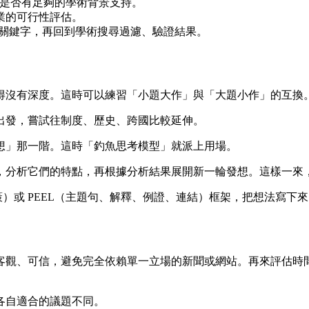
確認題目是否有足夠的學術背景支持。
業的可行性評估。
生成關鍵字，再回到學術搜尋過濾、驗證結果。
得沒有深度。這時可以練習「小題大作」與「大題小作」的互換
出發，嘗試往制度、歷史、跨國比較延伸。
想」那一階。這時「釣魚思考模型」就派上用場。
，分析它們的特點，再根據分析結果展開新一輪發想。這樣一來
策）或 PEEL（主題句、解釋、例證、連結）框架，把想法寫下
客觀、可信，避免完全依賴單一立場的新聞或網站。再來評估時
各自適合的議題不同。