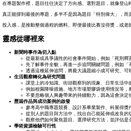
在專題製作裡，題目往往決定了方向感。選對題目，就像登山
真正能撐到最後的專題，多半不是因為題目「特別偉大」，而
投入感，是推動整個過程的燃料。即便最後比賽沒得獎，或老
靈感從哪裡來
新聞時事作為切入點
從最新或具爭議性的社會事件開始，例如「死刑釋
先了解事件全貌，再進一步追問關鍵問題，例如「
透過這種延伸追問，將龐大議題縮小成可研究、可
生活觀察轉化為研究問題
課堂上的冷知識、街頭觀察到的現象、日常生活中
例如校園降噪措施、地方市場塑膠袋使用情況等，
不要忽略個人興趣帶來的持續動力，因為這會決定
歷屆作品與成功案例的啟發
參考高中職專題競賽、設計系畢業製作、科展得獎
從別人的題目與方法中，找出自己能延伸或改良的
觀察他們如何聚焦題目、選擇研究方法，並評估是
學術資源檢驗可行性