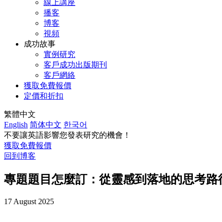
線上講座
播客
博客
視頻
成功故事
實例研究
客戶成功出版期刊
客戶網絡
獲取免費報價
定價和折扣
繁體中文
English
简体中文
한국어
不要讓英語影響您發表研究的機會！
獲取免費報價
回到博客
專題題目怎麼訂：從靈感到落地的思考路
17 August 2025