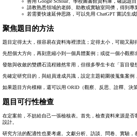
善用 Google Scholar、學校圖書館資料庫，
請教熟悉領域的老師、助教或實驗室同儕，得到專
若需要快速延伸思路，可以先用 ChatGPT 嘗試
聚焦題目的方法
題目定得太大，很容易在資料海裡漂流；定得太小，可能又顯
先想個大方向，再刻意縮小到一個具體案例；或從一個小觀察
發散與收斂的雙鑽石流程雖然常用，但很多學生卡在「盲目發
先確定研究目的，與組員達成共識，設定主題範圍後蒐集案例
如果題目方向模糊，還可以用 ORID（觀察、反思、詮釋、決
題目可行性檢查
在定案前，不妨給自己一張檢核表。首先，檢查資料來源是否
設計。
研究方法的配適性也要考慮。文獻分析、訪談、問卷、實驗，