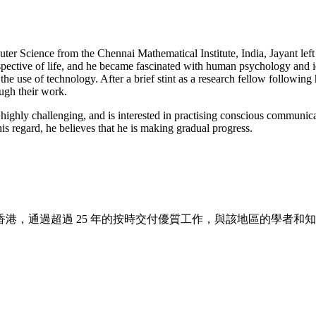
r Science from the Chennai Mathematical Institute, India, Jayant left f
perspective of life, and he became fascinated with human psychology and
he use of technology. After a brief stint as a research fellow followin
ough their work.
t highly challenging, and is interested in practising conscious communi
his regard, he believes that he is making gradual progress.
香港，通過超過 25 年的按時交付優質工作，與該地區的學者和