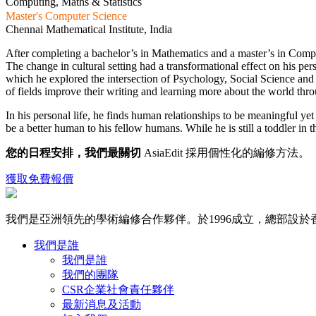
Computing, Maths & Statistics
Master's Computer Science
Chennai Mathematical Institute, India
After completing a bachelor’s in Mathematics and a master’s in Compute
The change in cultural setting had a transformational effect on his 
which he explored the intersection of Psychology, Social Science and t
of fields improve their writing and learning more about the world thr
In his personal life, he finds human relationships to be meaningful ye
be a better human to his fellow humans. While he is still a toddler in t
您的日程安排，我們最關切
AsiaEdit 採用個性化的編修方法。
獲取免費報價
我們是亞洲領先的學術編修合作夥伴。於1996成立，總部設於
我們是誰
我們是誰
我們的團隊
CSR企業社會責任夥伴
最新消息及活動