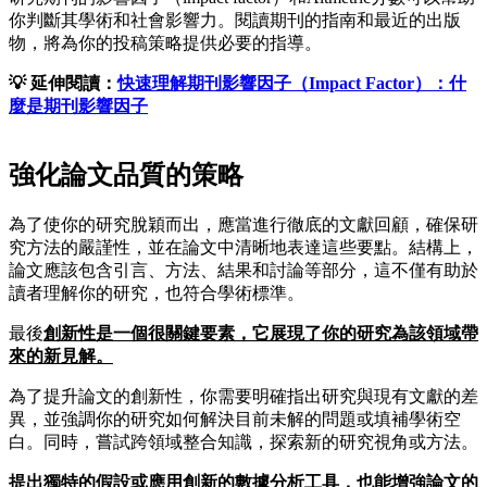
你判斷其學術和社會影響力。閱讀期刊的指南和最近的出版
物，將為你的投稿策略提供必要的指導。
💡 延伸閱讀：
快速理解期刊影響因子（Impact Factor）：什
麼是期刊影響因子
強化論文品質的策略
為了使你的研究脫穎而出，應當進行徹底的文獻回顧，確保研
究方法的嚴謹性，並在論文中清晰地表達這些要點。結構上，
論文應該包含引言、方法、結果和討論等部分，這不僅有助於
讀者理解你的研究，也符合學術標準。
最後
創新性是一個很關鍵要素，它展現了你的研究為該領域帶
來的新見解。
為了提升論文的創新性，你需要明確指出研究與現有文獻的差
異，並強調你的研究如何解決目前未解的問題或填補學術空
白。同時，嘗試跨領域整合知識，探索新的研究視角或方法。
提出獨特的假設或應用創新的數據分析工具，也能增強論文的