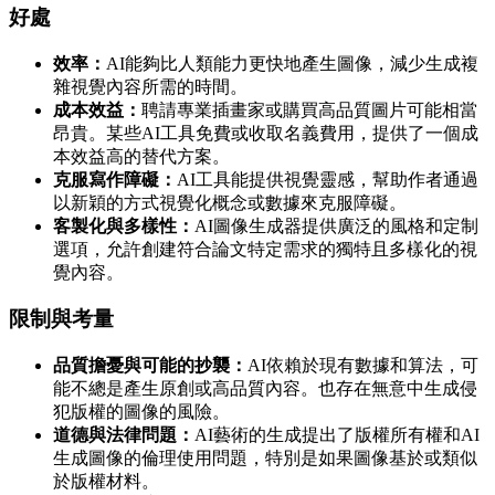
好處
效率：
AI能夠比人類能力更快地產生圖像，減少生成複
雜視覺內容所需的時間。
成本效益：
聘請專業插畫家或購買高品質圖片可能相當
昂貴。某些AI工具免費或收取名義費用，提供了一個成
本效益高的替代方案。
克服寫作障礙：
AI工具能提供視覺靈感，幫助作者通過
以新穎的方式視覺化概念或數據來克服障礙。
客製化與多樣性：
AI圖像生成器提供廣泛的風格和定制
選項，允許創建符合論文特定需求的獨特且多樣化的視
覺內容。
限制與考量
品質擔憂與可能的抄襲：
AI依賴於現有數據和算法，可
能不總是產生原創或高品質內容。也存在無意中生成侵
犯版權的圖像的風險。
道德與法律問題：
AI藝術的生成提出了版權所有權和AI
生成圖像的倫理使用問題，特別是如果圖像基於或類似
於版權材料。