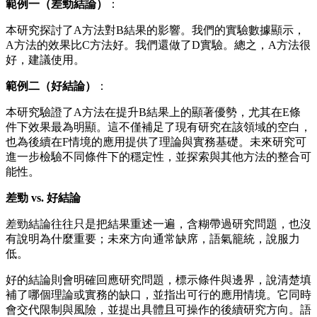
範例一（差勁結論）
：
本研究探討了A方法對B結果的影響。我們的實驗數據顯示，
A方法的效果比C方法好。我們還做了D實驗。總之，A方法很
好，建議使用。
範例二（好結論）
：
本研究驗證了A方法在提升B結果上的顯著優勢，尤其在E條
件下效果最為明顯。這不僅補足了現有研究在該領域的空白，
也為後續在F情境的應用提供了理論與實務基礎。未來研究可
進一步檢驗不同條件下的穩定性，並探索與其他方法的整合可
能性。
差勁 vs. 好結論
差勁結論往往只是把結果重述一遍，含糊帶過研究問題，也沒
有說明為什麼重要；未來方向通常缺席，語氣籠統，說服力
低。
好的結論則會明確回應研究問題，標示條件與邊界，說清楚填
補了哪個理論或實務的缺口，並指出可行的應用情境。它同時
會交代限制與風險，並提出具體且可操作的後續研究方向。語