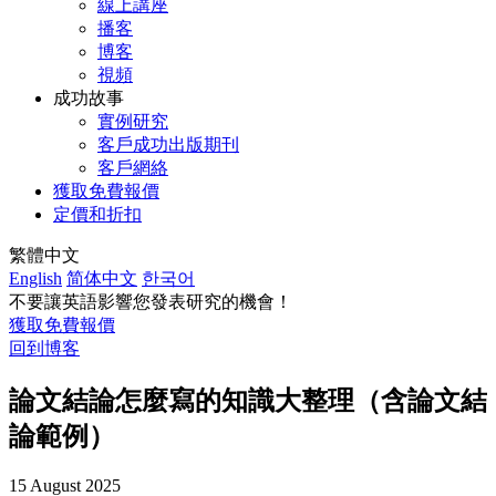
線上講座
播客
博客
視頻
成功故事
實例研究
客戶成功出版期刊
客戶網絡
獲取免費報價
定價和折扣
繁體中文
English
简体中文
한국어
不要讓英語影響您發表研究的機會！
獲取免費報價
回到博客
論文結論怎麼寫的知識大整理（含論文結
論範例）
15 August 2025