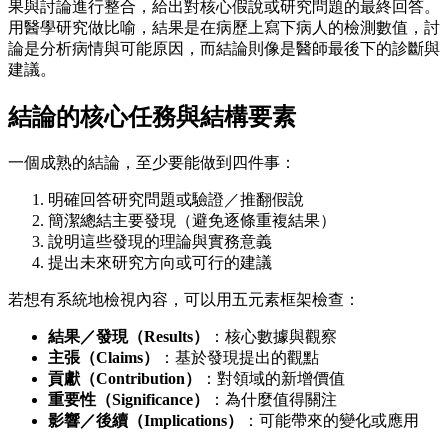
果與討論進行整合，給出對核心假說或研究問題的最終回答。
用醫學研究做比喻，結果是在病歷上寫下病人的檢測數值，討
論是分析病情與可能原因，而結論則像是醫師最後下的診斷與
建議。
結論的核心任務與結構要素
一個成熟的結論，至少要能做到四件事：
明確回答研究問題或驗證／推翻假說
簡潔總結主要發現（避免逐條重複結果）
說明這些發現的理論與實務意義
提出未來研究方向或可行的建議
若想有系統地檢視內容，可以用五元素框架檢查：
結果／發現（Results）
：核心數據與觀察
主張（Claims）
：基於發現提出的觀點
貢獻（Contribution）
：對領域的新增價值
重要性（Significance）
：為什麼值得關注
影響／後續（Implications）
：可能帶來的變化或應用