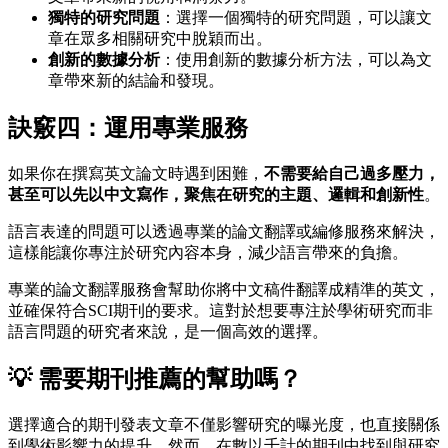
獨特的研究問題
：選擇一個獨特的研究問題，可以讓文
章在眾多相關研究中脫穎而出。
創新的數據分析
：使用創新的數據分析方法，可以為文
章帶來新的結論和發現。
訣竅四：運用專業服務
如果你在撰寫英文論文時遇到困難，
不需要給自己過多壓力，
甚至可以先以中文寫作，聚焦在研究的主題、邏輯和創新性
。
語言表達的問題可以透過專業的論文翻譯或編修服務來解決，
這樣能讓你專注於研究內容本身，減少語言帶來的負擔。
專業的論文翻譯服務會幫助你將中文稿件翻譯成精準的英文，
並確保符合SCI期刊的要求。這對於想要專注於學術研究而非
語言問題的研究者來說，是一個高效的選擇。
💡 需要期刊推薦的幫助嗎？
選擇適合的期刊發表文章不僅影響研究的曝光度，也直接關係
到學術影響力的提升。然而，在數以千計的期刊中找到與研究