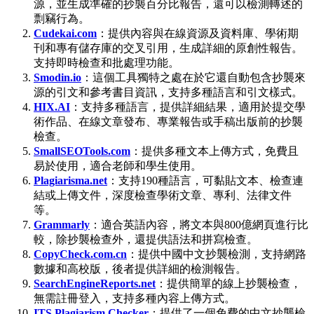
源，並生成準確的抄襲百分比報告，還可以檢測轉述的
剽竊行為。
Cudekai.com
：提供內容與在線資源及資料庫、學術期
刊和專有儲存庫的交叉引用，生成詳細的原創性報告。
支持即時檢查和批處理功能。
Smodin.io
：這個工具獨特之處在於它還自動包含抄襲來
源的引文和參考書目資訊，支持多種語言和引文樣式。
HIX.AI
：支持多種語言，提供詳細結果，適用於提交學
術作品、在線文章發布、專業報告或手稿出版前的抄襲
檢查。
SmallSEOTools.com
：提供多種文本上傳方式，免費且
易於使用，適合老師和學生使用。
Plagiarisma.net
：支持190種語言，可黏貼文本、檢查連
結或上傳文件，深度檢查學術文章、專利、法律文件
等。
Grammarly
：適合英語內容，將文本與800億網頁進行比
較，除抄襲檢查外，還提供語法和拼寫檢查。
CopyCheck.com.cn
：提供中國中文抄襲檢測，支持網路
數據和高校版，後者提供詳細的檢測報告。
SearchEngineReports.net
：提供簡單的線上抄襲檢查，
無需註冊登入，支持多種內容上傳方式。
ITS Plagiarism Checker
：提供了一個免費的中文抄襲檢