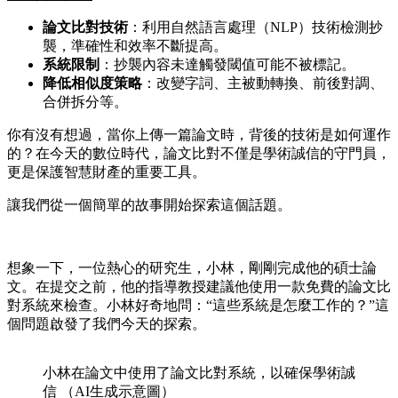
論文比對技術
：利用自然語言處理（NLP）技術檢測抄
襲，準確性和效率不斷提高。
系統限制
：抄襲內容未達觸發閾值可能不被標記。
降低相似度策略
：改變字詞、主被動轉換、前後對調、
合併拆分等。
你有沒有想過，當你上傳一篇論文時，背後的技術是如何運作
的？在今天的數位時代，論文比對不僅是學術誠信的守門員，
更是保護智慧財產的重要工具。
讓我們從一個簡單的故事開始探索這個話題。
想象一下，一位熱心的研究生，小林，剛剛完成他的碩士論
文。在提交之前，他的指導教授建議他使用一款免費的論文比
對系統來檢查。小林好奇地問：“這些系統是怎麼工作的？”這
個問題啟發了我們今天的探索。
小林在論文中使用了論文比對系統，以確保學術誠
信 （AI生成示意圖）