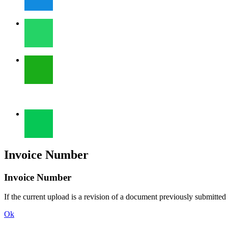
Invoice Number
Invoice Number
If the current upload is a revision of a document previously submitted
Ok