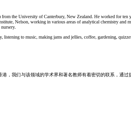
is) from the University of Canterbury, New Zealand. He worked for ten
stitute, Nelson, working in various areas of analytical chemistry and mi
 nursery.
, listening to music, making jams and jellies, coffee, gardening, quizze
在香港，我们与该领域的学术界和著名教师有着密切的联系，通过