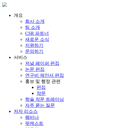
개요
회사 소개
팀 소개
CSR 파트너
새로운 소식
지원하기
문의하기
서비스
저널 페이퍼 편집
논문 편집
연구비 제안서 편집
홍보 및 행정 관련
편집
작문
학술 작문 트레이닝
자주 묻는 질문
저자 리소스
웨비나
팟캐스트